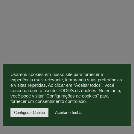
PRAGAS NO CAFEEIRO: PREVENÇÃO E
Usamos cookies em nosso site para fornecer a
CONTROLE, COMO FAZER?
experiência mais relevante, lembrando suas preferências
e visitas repetidas. Ao clicar em “Aceitar todos”, você
30/04/2021
Nenhum comentário
concorda com o uso de TODOS os cookies. No entanto,
O brasileiro adora um cafezinho, mas para tomar um café
você pode visitar "Configurações de cookies" para
de qualidade, é preciso muito esforço do cafeicultor,
fornecer um consentimento controlado.
principalmente quando o assunto são pragas e
Configurar Cookie
Aceitar e fechar
Ler Mais »