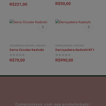
0
out of 5
R$
50,00
0
out of 5
R$
221,00
ACESSÓRIOS KADOSHI
,
KADOSHI
DERRIÇADEIRA
,
KADOSHI
Serra Circular Kadoshi
Derriçadeira Kadoshi KF1
0
out of 5
0
out of 5
R$
70,00
R$
990,00
Compromisso com sua produtividade!