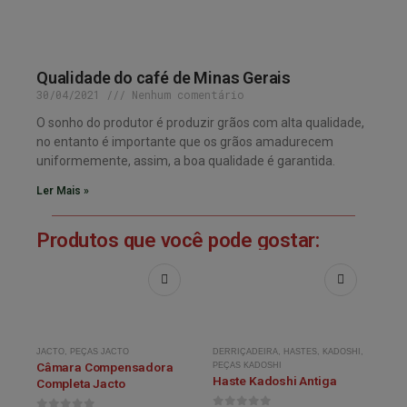
Qualidade do café de Minas Gerais
30/04/2021
Nenhum comentário
O sonho do produtor é produzir grãos com alta qualidade,
no entanto é importante que os grãos amadurecem
uniformemente, assim, a boa qualidade é garantida.
Ler Mais »
Produtos que você pode gostar:
JACTO
,
PEÇAS JACTO
DERRIÇADEIRA
,
HASTES
,
KADOSHI
,
Câmara Compensadora
PEÇAS KADOSHI
Haste Kadoshi Antiga
Completa Jacto