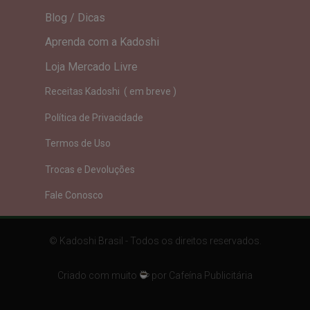
Blog / Dicas
Aprenda com a Kadoshi
Loja Mercado Livre
Receitas Kadoshi ( em breve )
Política de Privacidade
Termos de Uso
Trocas e Devoluções
Fale Conosco
© Kadoshi Brasil - Todos os direitos reservados.
Criado com muito
por Cafeína Publicitária