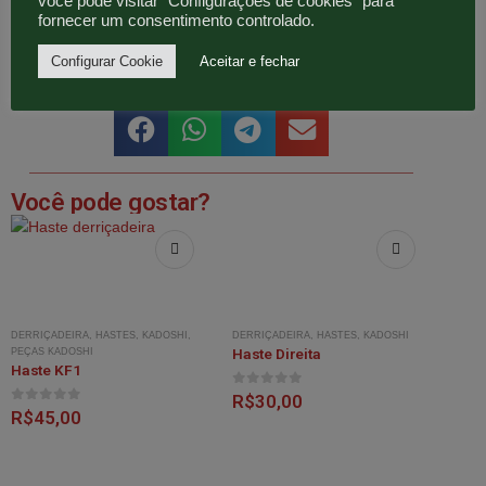
ferramenta resistente e indicada para trabalhos leves e
você pode visitar "Configurações de cookies" para
fornecer um consentimento controlado.
pesados.
Configurar Cookie
Aceitar e fechar
COMPARTILHE:
Você pode gostar?
DERRIÇADEIRA
,
HASTES
,
KADOSHI
,
DERRIÇADEIRA
,
HASTES
,
KADOSHI
Haste Direita
PEÇAS KADOSHI
Haste KF1
0
out of 5
R$
30,00
0
out of 5
R$
45,00