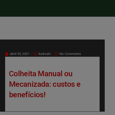
abril 30, 2021
kadoshi
No Comments
Colheita Manual ou
Mecanizada: custos e
benefícios!