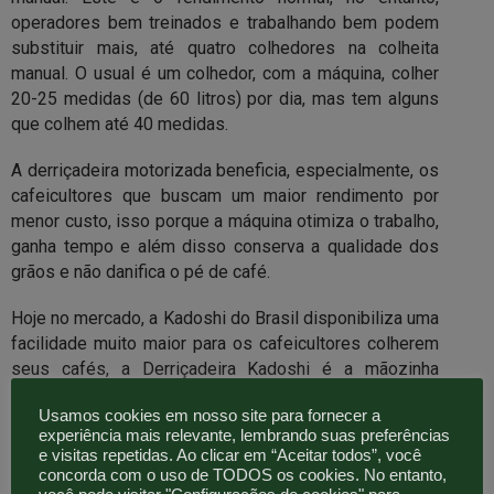
operadores bem treinados e trabalhando bem podem
substituir mais, até quatro colhedores na colheita
manual. O usual é um colhedor, com a máquina, colher
20-25 medidas (de 60 litros) por dia, mas tem alguns
que colhem até 40 medidas.
A derriçadeira motorizada beneficia, especialmente, os
cafeicultores que buscam um maior rendimento por
menor custo, isso porque a máquina otimiza o trabalho,
ganha tempo e além disso conserva a qualidade dos
grãos e não danifica o pé de café.
Hoje no mercado, a Kadoshi do Brasil disponibiliza uma
facilidade muito maior para os cafeicultores colherem
seus cafés, a Derriçadeira Kadoshi é a mãozinha
mecanizada amiga do produtor de café, pois além de
Usamos cookies em nosso site para fornecer a
muito resistente, a derriçadeira Kadoshi foi
experiência mais relevante, lembrando suas preferências
desenvolvida com a potência que o cafeicultor precisa,
e visitas repetidas. Ao clicar em “Aceitar todos”, você
dedos de alta qualidade e fácil substituição . Uma
concorda com o uso de TODOS os cookies. No entanto,